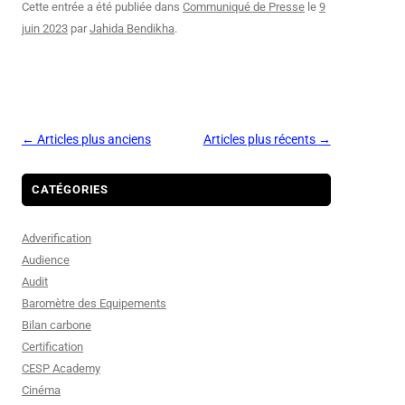
Cette entrée a été publiée dans
Communiqué de Presse
le
9
juin 2023
par
Jahida Bendikha
.
Navigation
←
Articles plus anciens
Articles plus récents
→
des
articles
CATÉGORIES
Adverification
Audience
Audit
Baromètre des Equipements
Bilan carbone
Certification
CESP Academy
Cinéma