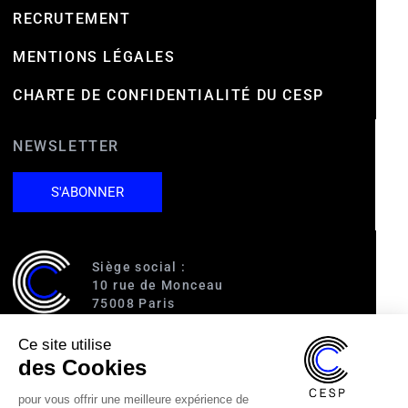
RECRUTEMENT
MENTIONS LÉGALES
CHARTE DE CONFIDENTIALITÉ DU CESP
NEWSLETTER
S'ABONNER
Siège social :
10 rue de Monceau
75008 Paris
Ce site utilise
Accès :
des Cookies
RER A (Charles de Gaulle-Étoile)
Ligne 1 (George V)
pour vous offrir une meilleure expérience de