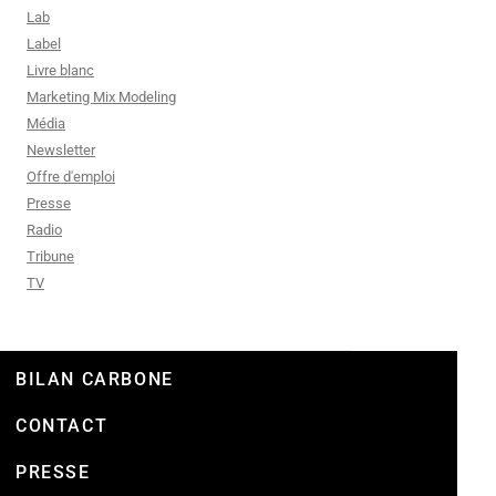
Lab
Label
Livre blanc
Marketing Mix Modeling
Média
Newsletter
Offre d'emploi
Presse
Radio
Tribune
TV
BILAN CARBONE
CONTACT
PRESSE