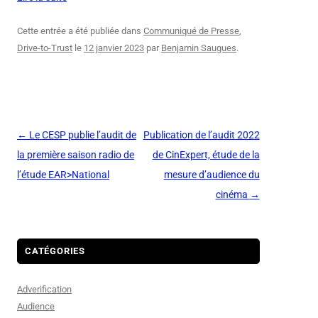
Cette entrée a été publiée dans
Communiqué de Presse
,
Drive-to-Trust
le
12 janvier 2023
par
Benjamin Saugues
.
Navigation
←
Le CESP publie l’audit de
Publication de l’audit 2022
des
la première saison radio de
de CinExpert, étude de la
articles
l’étude EAR>National
mesure d’audience du
cinéma
→
CATÉGORIES
Adverification
Audience