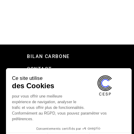
BILAN CARBONE
CONTACT
Ce site utilise
PRESSE
des Cookies
RECRUTEMENT
pour vous offrir une meilleure
expérience de navigation, analyser le
MENTIONS LÉGALES
trafic et vous offrir plus de fonctionnalités.
Conformément au RGPD, vous pouvez paramétrer vos
CHARTE DE CONFIDENTIALITÉ DU CESP
préférences.
Consentements certifiés par