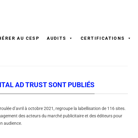
Aller
au
contenu
HÉRER AU CESP
AUDITS
CERTIFICATIONS
GITAL AD TRUST SONT PUBLIÉS
oulée d’avril à octobre 2021, regroupe la labellisation de 116 sites.
engagement des acteurs du marché publicitaire et des éditeurs pour
on audience.