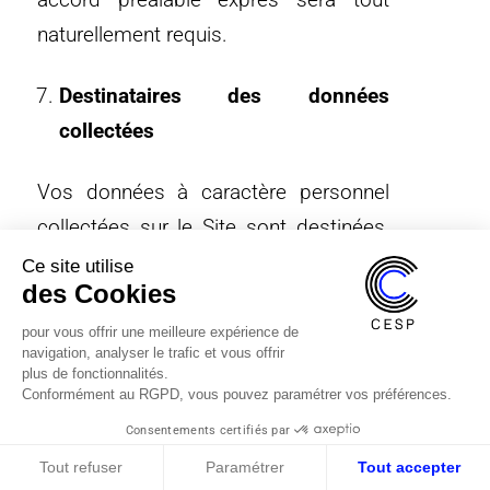
naturellement requis.
Destinataires des données
collectées
Vos données à caractère personnel
collectées sur le Site sont destinées,
dans la limite de leurs attributions, aux
Ce site utilise
des Cookies
services internes du CESP et à ses
sous-traitants, et si vous y avez
pour vous offrir une meilleure expérience de
navigation, analyser le trafic et vous offrir
consenti aux partenaires du CESP.
plus de fonctionnalités.
Conformément au RGPD, vous pouvez paramétrer vos préférences.
Les destinataires de vos données à
Consentements certifiés par
caractère personnel sont, plus
Tout refuser
Paramétrer
Tout accepter