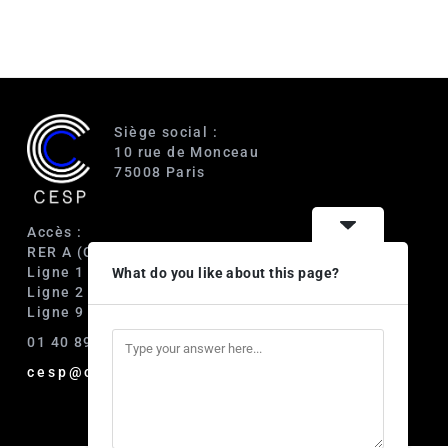
Siège social :
10 rue de Monceau
75008 Paris
Accès :
RER A (Charles de Gaulle-Étoile)
Ligne 1 (George V)
What do you like about this page?
Ligne 2 (Courcelles)
Ligne 9 (Saint-Philippe du Roule)
01 40 89 63 60
cesp@cesp.org