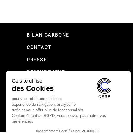
BILAN CARBONE
CONTACT
PRESSE
RECRUTEMENT
Ce site utilise
MENTIONS LÉGALES
des Cookies
CHARTE DE CONFIDENTIALITÉ DU CESP
pour vous offrir une meilleure
expérience de navigation, analyser le
trafic et vous offrir plus de fonctionnalités.
Conformément au RGPD, vous pouvez paramétrer vos
préférences.
Consentements certifiés par