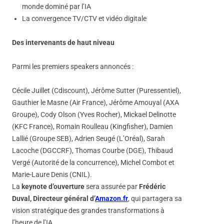
monde dominé par l’IA
La convergence TV/CTV et vidéo digitale
Des intervenants de haut niveau
Parmi les premiers speakers annoncés :
Cécile Juillet (Cdiscount), Jérôme Sutter (Puressentiel),
Gauthier le Masne (Air France), Jérôme Amouyal (AXA
Groupe), Cody Olson (Yves Rocher), Mickael Delinotte
(KFC France), Romain Roulleau (Kingfisher), Damien
Lallié (Groupe SEB), Adrien Seugé (L’Oréal), Sarah
Lacoche (DGCCRF), Thomas Courbe (DGE), Thibaud
Vergé (Autorité de la concurrence), Michel Combot et
Marie-Laure Denis (CNIL).
La
keynote d’ouverture
sera assurée par
Frédéric
Duval, Directeur général d’
Amazon.fr
, qui partagera sa
vision stratégique des grandes transformations à
l’heure de l’IA.