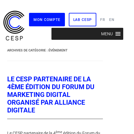
MON COMPTE
LAB CESP
FR
EN
Aller
MENU
au
contenu
ARCHIVES DE CATÉGORIE :
ÉVÉNEMENT
LE CESP PARTENAIRE DE LA
4ÈME ÉDITION DU FORUM DU
MARKETING DIGITAL
ORGANISÉ PAR ALLIANCE
DIGITALE
ème
Le CESP partenaire de la 4
édition du Forum du