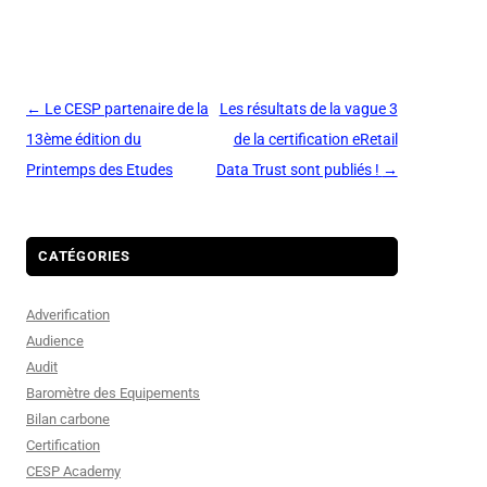
Navigation
←
Le CESP partenaire de la
Les résultats de la vague 3
des
13ème édition du
de la certification eRetail
articles
Printemps des Etudes
Data Trust sont publiés !
→
CATÉGORIES
Adverification
Audience
Audit
Baromètre des Equipements
Bilan carbone
Certification
CESP Academy