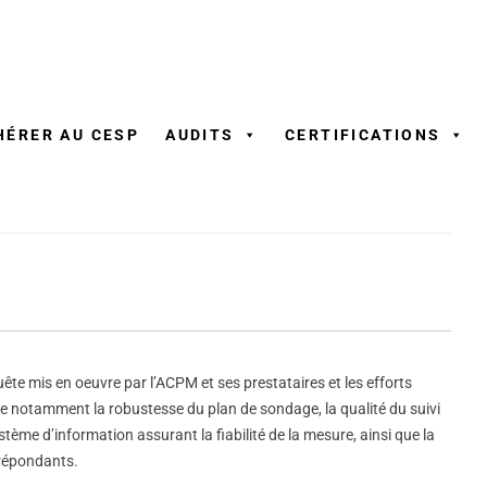
Aller
au
contenu
HÉRER AU CESP
AUDITS
CERTIFICATIONS
uête mis en oeuvre par l’ACPM et ses prestataires et les efforts
igne notamment la robustesse du plan de sondage, la qualité du suivi
ème d’information assurant la fiabilité de la mesure, ainsi que la
 répondants.