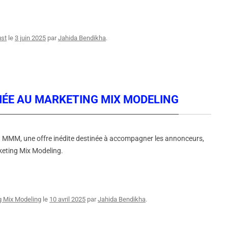
ust
le
3 juin 2025
par
Jahida Bendikha
.
DIÉE AU MARKETING MIX MODELING
t MMM, une offre inédite destinée à accompagner les annonceurs,
keting Mix Modeling.
g Mix Modeling
le
10 avril 2025
par
Jahida Bendikha
.