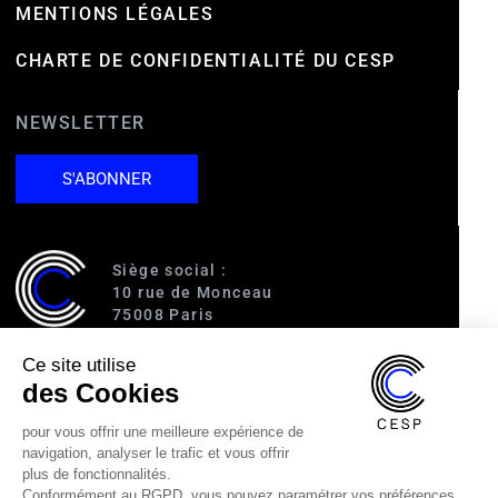
MENTIONS LÉGALES
CHARTE DE CONFIDENTIALITÉ DU CESP
NEWSLETTER
S'ABONNER
Siège social :
10 rue de Monceau
75008 Paris
Ce site utilise
Accès :
des Cookies
RER A (Charles de Gaulle-Étoile)
Ligne 1 (George V)
pour vous offrir une meilleure expérience de
Ligne 2 (Courcelles)
navigation, analyser le trafic et vous offrir
Ligne 9 (Saint-Philippe du Roule)
plus de fonctionnalités.
Conformément au RGPD, vous pouvez paramétrer vos préférences.