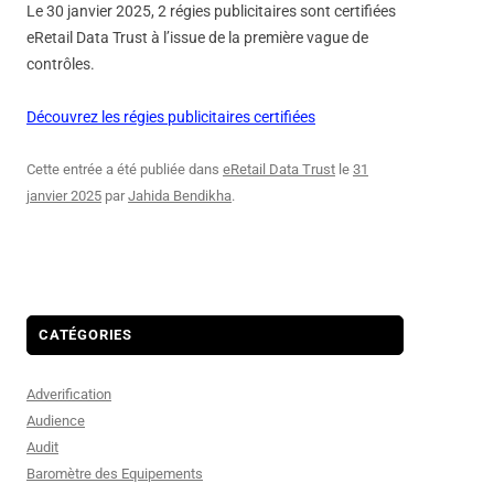
Le 30 janvier 2025, 2 régies publicitaires sont certifiées
eRetail Data Trust à l’issue de la première vague de
contrôles.
Découvrez les régies publicitaires certifiées
Cette entrée a été publiée dans
eRetail Data Trust
le
31
janvier 2025
par
Jahida Bendikha
.
CATÉGORIES
Adverification
Audience
Audit
Baromètre des Equipements