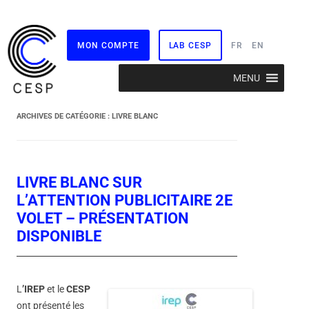
MON COMPTE
LAB CESP
FR
EN
Aller
MENU
au
contenu
ARCHIVES DE CATÉGORIE :
LIVRE BLANC
LIVRE BLANC SUR
L’ATTENTION PUBLICITAIRE 2E
VOLET – PRÉSENTATION
DISPONIBLE
L
’IREP
et le
CESP
ont présenté les