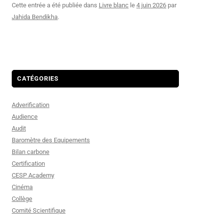
Cette entrée a été publiée dans
Livre blanc
le
4 juin 2026
par
Jahida Bendikha
.
CATÉGORIES
Adverification
Audience
Audit
Baromètre des Equipements
Bilan carbone
Certification
CESP Academy
Cinéma
Collège
Comité Scientifique