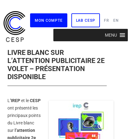
MON COMPTE
LAB CESP
FR
EN
Aller
MENU
au
contenu
LIVRE BLANC SUR
L’ATTENTION PUBLICITAIRE 2E
VOLET – PRÉSENTATION
DISPONIBLE
L
’IREP
et le
CESP
ont présenté les
principaux points
du Livre blanc
sur
l’attention
publicitaire 2e