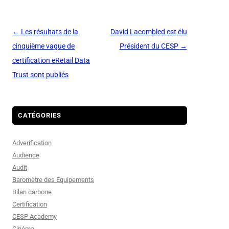
Navigation
←
Les résultats de la
David Lacombled est élu
des
cinquième vague de
Président du CESP
→
articles
certification eRetail Data
Trust sont publiés
CATÉGORIES
Adverification
Audience
Audit
Baromètre des Equipements
Bilan carbone
Certification
CESP Academy
Cinéma