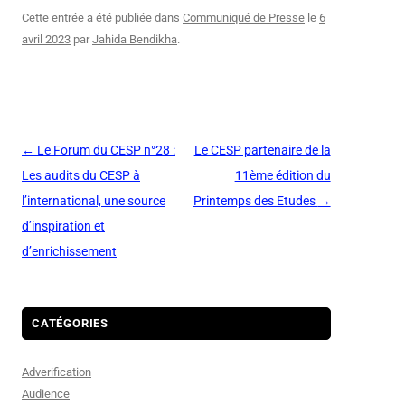
Cette entrée a été publiée dans
Communiqué de Presse
le
6
avril 2023
par
Jahida Bendikha
.
Navigation
←
Le Forum du CESP n°28 :
Le CESP partenaire de la
des
Les audits du CESP à
11ème édition du
articles
l’international, une source
Printemps des Etudes
→
d’inspiration et
d’enrichissement
CATÉGORIES
Adverification
Audience