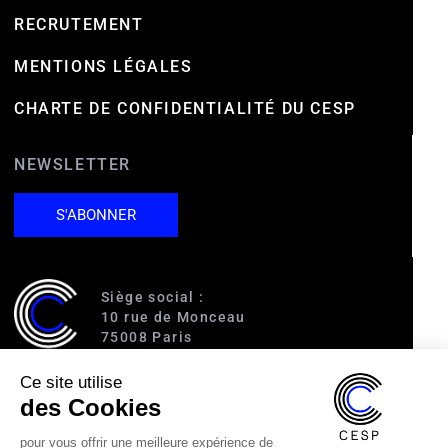
RECRUTEMENT
MENTIONS LÉGALES
CHARTE DE CONFIDENTIALITÉ DU CESP
NEWSLETTER
S'ABONNER
Siège social :
10 rue de Monceau
75008 Paris
Ce site utilise
Accès :
des Cookies
RER A (Charles de Gaulle-Étoile)
Ligne 1 (George V)
pour vous offrir une meilleure expérience de