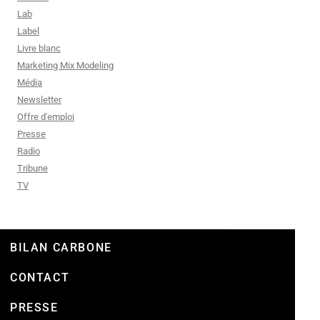
Lab
Label
Livre blanc
Marketing Mix Modeling
Média
Newsletter
Offre d'emploi
Presse
Radio
Tribune
TV
BILAN CARBONE
CONTACT
PRESSE