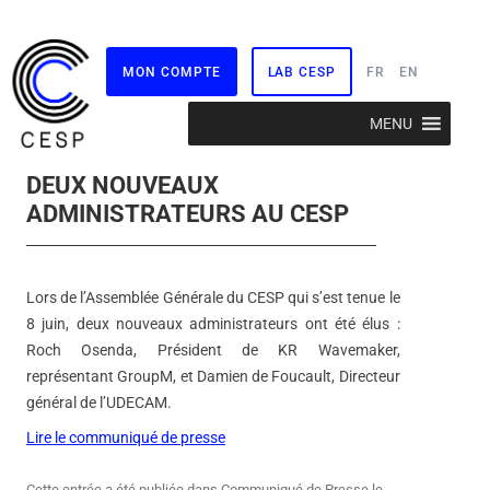
MON COMPTE
LAB CESP
FR
EN
Aller
MENU
au
contenu
DEUX NOUVEAUX
ADMINISTRATEURS AU CESP
Lors de l’Assemblée Générale du CESP qui s’est tenue le
8 juin, deux nouveaux administrateurs ont été élus :
Roch Osenda, Président de KR Wavemaker,
représentant GroupM, et Damien de Foucault, Directeur
général de l’UDECAM.
Lire le communiqué de presse
Cette entrée a été publiée dans
Communiqué de Presse
le