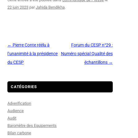
22 juin 2023
par
Jahida Bendikha
.
Navigation
←
Pierre Conte réélu à
Forum du CESP n°29 :
des
l’unanimité à la présidence
Numéro spécial Qualité des
articles
du CESP
échantillons
→
CATÉGORIES
Adverification
Audience
Audit
Baromètre des Equipements
Bilan carbone