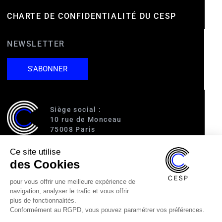
CHARTE DE CONFIDENTIALITÉ DU CESP
NEWSLETTER
S'ABONNER
Siège social :
10 rue de Monceau
75008 Paris
Ce site utilise
Accès :
des Cookies
RER A (Charles de Gaulle-Étoile)
Ligne 1 (George V)
pour vous offrir une meilleure expérience de
Ligne 2 (Courcelles)
navigation, analyser le trafic et vous offrir
Ligne 9 (Saint-Philippe du Roule)
plus de fonctionnalités.
Conformément au RGPD, vous pouvez paramétrer vos préférences.
01 40 89 63 60