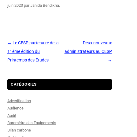
juin 2023
par
Jahida Bendikha
.
Navigation
←
Le CESP partenaire de la
Deux nouveaux
des
11ème édition du
administrateurs au CESP
articles
Printemps des Etudes
→
CATÉGORIES
Adverification
Audience
Audit
Baromètre des Equipements
Bilan carbone