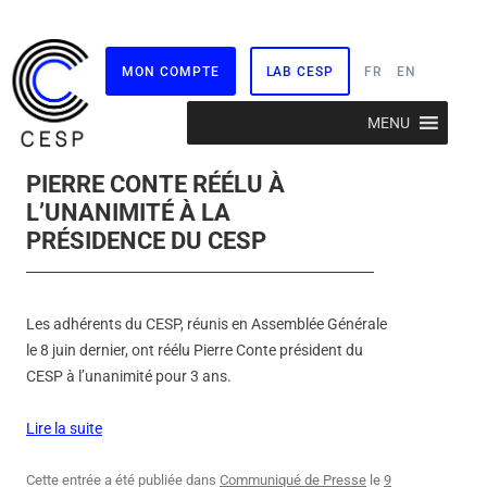
MON COMPTE
LAB CESP
FR
EN
Aller
MENU
au
contenu
PIERRE CONTE RÉÉLU À
L’UNANIMITÉ À LA
PRÉSIDENCE DU CESP
Les adhérents du CESP, réunis en Assemblée Générale
le 8 juin dernier, ont réélu Pierre Conte président du
CESP à l’unanimité pour 3 ans.
Lire la suite
Cette entrée a été publiée dans
Communiqué de Presse
le
9