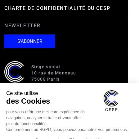
CHARTE DE CONFIDENTIALITÉ DU CESP
NEWSLETTER
S'ABONNER
Siège social :
10 rue de Monceau
75008 Paris
Ce site utilise
Accès :
des Cookies
RER A (Charles de Gaulle-Étoile)
Ligne 1 (George V)
pour vous offrir une meilleure expérience de
Ligne 2 (Courcelles)
navigation, analyser le trafic et vous offrir
Ligne 9 (Saint-Philippe du Roule)
plus de fonctionnalités.
Conformément au RGPD, vous pouvez paramétrer vos préférences.
01 40 89 63 60