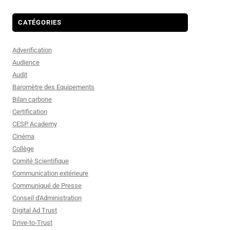
CATÉGORIES
Adverification
Audience
Audit
Baromètre des Equipements
Bilan carbone
Certification
CESP Academy
Cinéma
Collège
Comité Scientifique
Communication extérieure
Communiqué de Presse
Conseil d'Administration
Digital Ad Trust
Drive-to-Trust