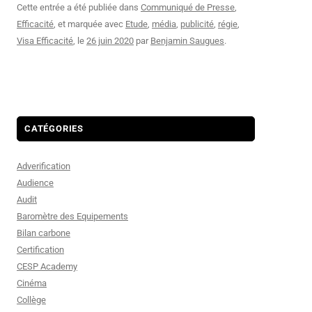
Cette entrée a été publiée dans
Communiqué de Presse
,
Efficacité
, et marquée avec
Etude
,
média
,
publicité
,
régie
,
Visa Efficacité
, le
26 juin 2020
par
Benjamin Saugues
.
CATÉGORIES
Adverification
Audience
Audit
Baromètre des Equipements
Bilan carbone
Certification
CESP Academy
Cinéma
Collège