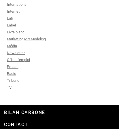
International
Internet
Lab
Label
Livre blanc
Marketing Mix Modeling
Média
Newsletter
Offre d'emploi
Presse
Radio
Tribune
TV
BILAN CARBONE
CONTACT