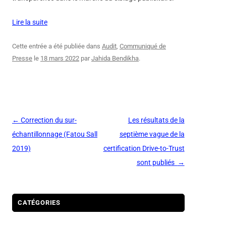
Lire la suite
Cette entrée a été publiée dans
Audit
,
Communiqué de
Presse
le
18 mars 2022
par
Jahida Bendikha
.
Navigation
←
Correction du sur-
Les résultats de la
des
échantillonnage (Fatou Sall
septième vague de la
articles
2019)
certification Drive-to-Trust
sont publiés
→
CATÉGORIES