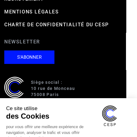
MENTIONS LÉGALES
CHARTE DE CONFIDENTIALITÉ DU CESP
NEWSLETTER
S'ABONNER
Siège social :
10 rue de Monceau
75008 Paris
Ce site utilise
Accès :
des Cookies
RER A (Charles de Gaulle-Étoile)
Ligne 1 (George V)
pour vous offrir une meilleure expérience de
Ligne 2 (Courcelles)
navigation, analyser le trafic et vous offrir