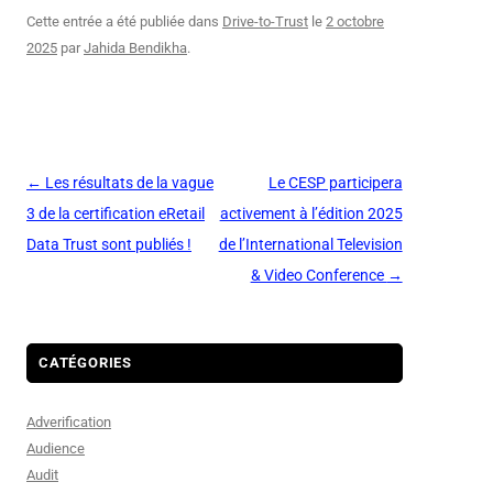
Cette entrée a été publiée dans
Drive-to-Trust
le
2 octobre
2025
par
Jahida Bendikha
.
Navigation
←
Les résultats de la vague
Le CESP participera
des
3 de la certification eRetail
activement à l’édition 2025
articles
Data Trust sont publiés !
de l’International Television
& Video Conference
→
CATÉGORIES
Adverification
Audience
Audit