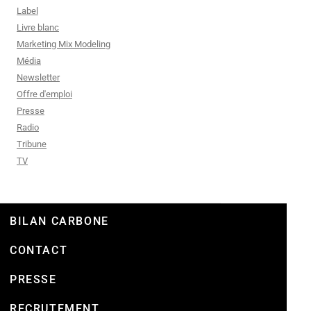
Label
Livre blanc
Marketing Mix Modeling
Média
Newsletter
Offre d'emploi
Presse
Radio
Tribune
TV
BILAN CARBONE
CONTACT
PRESSE
RECRUTEMENT