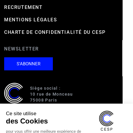
RECRUTEMENT
MENTIONS LÉGALES
CHARTE DE CONFIDENTIALITÉ DU CESP
NEWSLETTER
S'ABONNER
Siège social :
10 rue de Monceau
75008 Paris
Ce site utilise
Accès :
des Cookies
RER A (Charles de Gaulle-Étoile)
Ligne 1 (George V)
pour vous offrir une meilleure expérience de