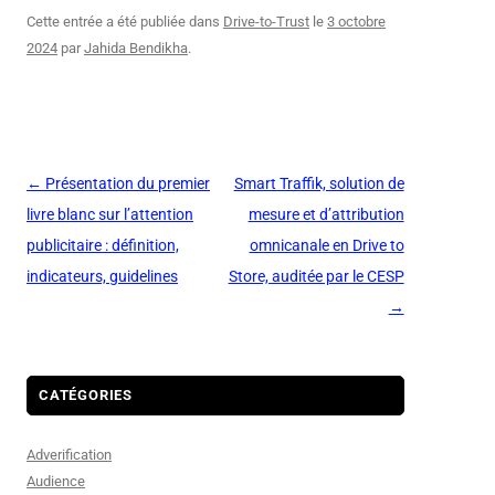
Cette entrée a été publiée dans
Drive-to-Trust
le
3 octobre
2024
par
Jahida Bendikha
.
Navigation
←
Présentation du premier
Smart Traffik, solution de
des
livre blanc sur l’attention
mesure et d’attribution
articles
publicitaire : définition,
omnicanale en Drive to
indicateurs, guidelines
Store, auditée par le CESP
→
CATÉGORIES
Adverification
Audience