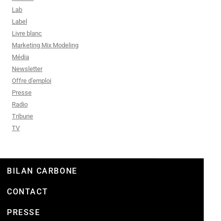
Lab
Label
Livre blanc
Marketing Mix Modeling
Média
Newsletter
Offre d'emploi
Presse
Radio
Tribune
TV
BILAN CARBONE
CONTACT
PRESSE