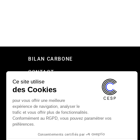
BILAN CARBONE
CONTACT
Ce site utilise
PRESSE
des Cookies
RECRUTEMENT
pour vous offrir une meilleure
expérience de navigation, analyser le
MENTIONS LÉGALES
trafic et vous offrir plus de fonctionnalités.
Conformément au RGPD, vous pouvez paramétrer vos
CHARTE DE CONFIDENTIALITÉ DU CESP
préférences.
Consentements certifiés par