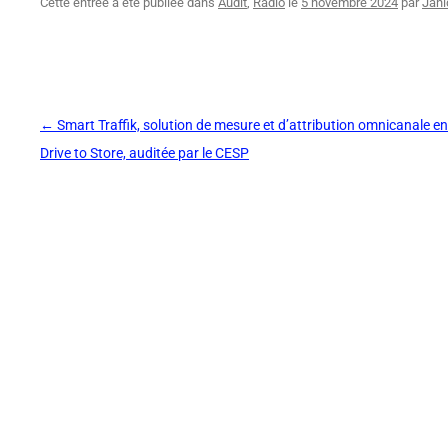
Cette entrée a été publiée dans
Audit
,
Radio
le
5 novembre 2024
par
Jahi
Navigation
←
Smart Traffik, solution de mesure et d’attribution omnicanale en
des
Drive to Store, auditée par le CESP
articles