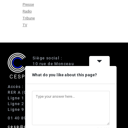
Presse
Radio
Tribune
TV
Siège social :
10 rue de Monceau
75008 Paris
What do you like about this page?
Accès :
RER A (Charles de Gaulle-Étoile)
Ligne 1 (George V)
Ligne 2 (Courcelles)
Ligne 9 (Saint-Philippe du Roule)
01 40 89 63 60
cesp@cesp.org