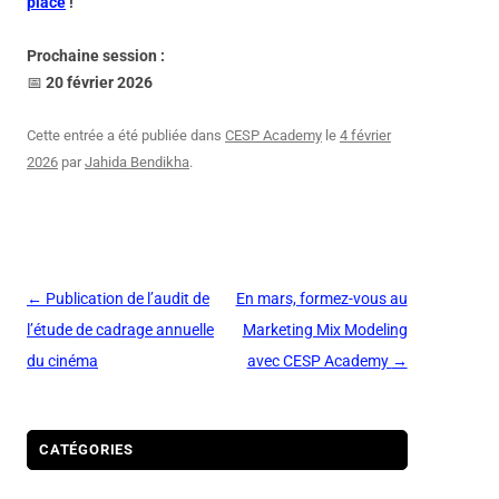
place
!
Prochaine session :
📅
20 février 2026
Cette entrée a été publiée dans
CESP Academy
le
4 février
2026
par
Jahida Bendikha
.
Navigation
←
Publication de l’audit de
En mars, formez-vous au
des
l’étude de cadrage annuelle
Marketing Mix Modeling
articles
du cinéma
avec CESP Academy
→
CATÉGORIES