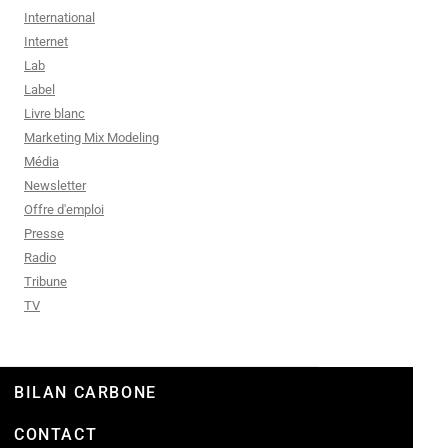
International
Internet
Lab
Label
Livre blanc
Marketing Mix Modeling
Média
Newsletter
Offre d'emploi
Presse
Radio
Tribune
TV
BILAN CARBONE
CONTACT