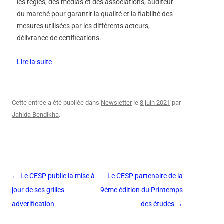
les régies, des médias et des associations, auditeur
du marché pour garantir la qualité et la fiabilité des
mesures utilisées par les différents acteurs,
délivrance de certifications.
Lire la suite
Cette entrée a été publiée dans
Newsletter
le
8 juin 2021
par
Jahida Bendikha
.
Navigation
←
Le CESP publie la mise à
Le CESP partenaire de la
des
jour de ses grilles
9ème édition du Printemps
articles
adverification
des études
→