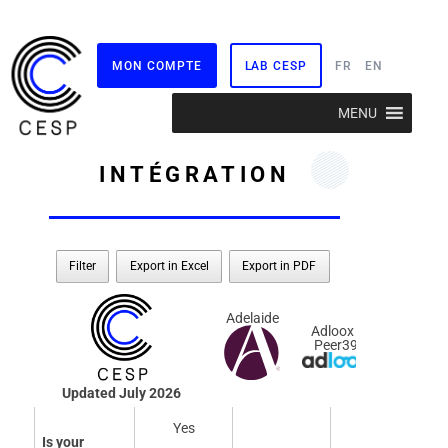
MON COMPTE
LAB CESP
FR
EN
Aller
MENU
au
contenu
INTÉGRATION
Filter
Export in Excel
Export in PDF
Double
Adelaide
Verify
Adloox -
Peer39
Updated July 2026
Adelaide
Adloox -
Double Verify
Yes
Peer39
Is your