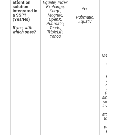
attention
Equativ, Index
solution
Exchange,
Yes
G
integrated in
Kargo,
Yes
a SSP?
Magnite,
Pubmatic,
Updated July
(Yes/No)
OpenX,
Criteo
Equativ
2026
Pubmatic,
If yes, with
Teads,
which ones?
TripleLift,
Yahoo
Yes
Measurement
and
activation
Pre-Bid
Universal
Attention
Activation
Segment
Provides a
single pre-bid
segment that
leverages DV
post-bid
attention data
to eliminate
low
M
performing
an
inventory