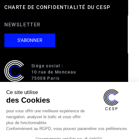
DV’s
Authentic
CHARTE DE CONFIDENTIALITÉ DU CESP
Attention
- The Trade
Desk
NEWSLETTER
- DV360
- Microsoft
Invest DSP
- Beeswax
S'ABONNER
Siège social :
10 rue de Monceau
75008 Paris
Ce site utilise
Accès :
des Cookies
RER A (Charles de Gaulle-Étoile)
Ligne 1 (George V)
pour vous offrir une meilleure expérience de
Ligne 2 (Courcelles)
navigation, analyser le trafic et vous offrir
Ligne 9 (Saint-Philippe du Roule)
plus de fonctionnalités.
Conformément au RGPD, vous pouvez paramétrer vos préférences.
01 40 89 63 60
Consentements certifiés par