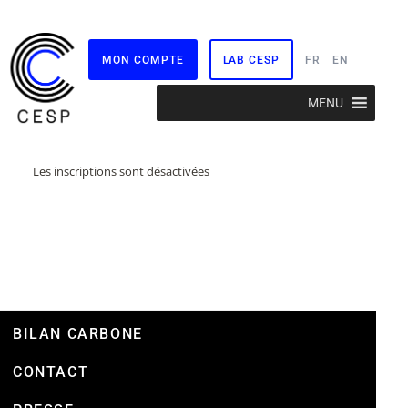
MON COMPTE
LAB CESP
FR
EN
Aller
MENU
au
contenu
Les inscriptions sont désactivées
BILAN CARBONE
CONTACT