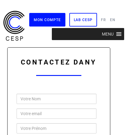
MON COMPTE
LAB CESP
FR
EN
Aller
MENU
au
contenu
CONTACTEZ DANY