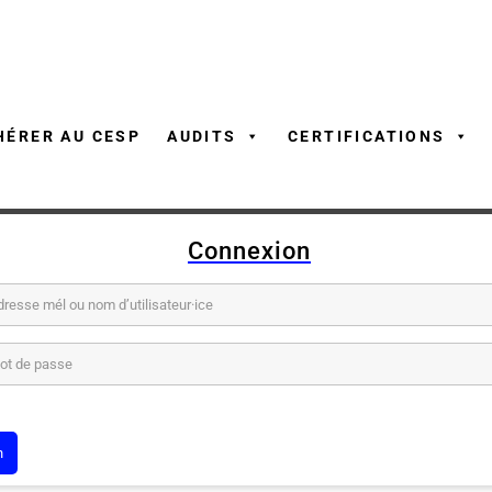
Aller
au
contenu
HÉRER AU CESP
AUDITS
CERTIFICATIONS
Connexion
él ou nom d’utilisateur·ice
sse