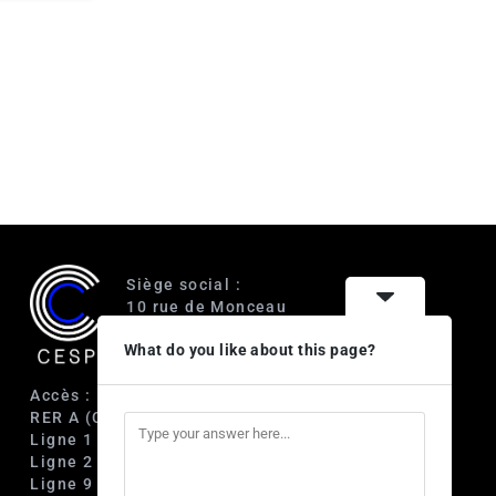
Siège social :
10 rue de Monceau
75008 Paris
What do you like about this page?
Accès :
RER A (Charles de Gaulle-Étoile)
Ligne 1 (George V)
Ligne 2 (Courcelles)
Ligne 9 (Saint-Philippe du Roule)