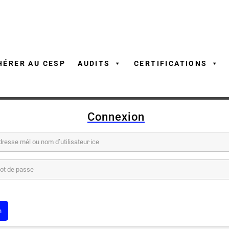
Aller
au
contenu
HÉRER AU CESP
AUDITS
CERTIFICATIONS
Connexion
él ou nom d’utilisateur·ice
sse