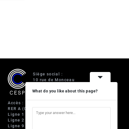
Siège social :
10 rue de Monceau
75008 Paris
What do you like about this page?
Accès :
RER A (Charles de Gaulle-Étoile)
Ligne 1 (George V)
Ligne 2 (Courcelles)
Ligne 9 (Saint-Philippe du Roule)