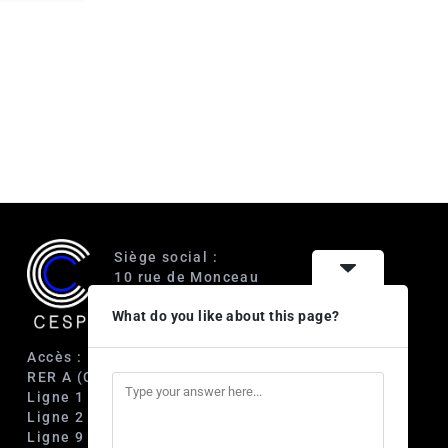
Siège social :
10 rue de Monceau
75008 Paris
What do you like about this page?
Accès :
RER A (Charles de Gaulle-Étoile)
Ligne 1 (George V)
Ligne 2 (Courcelles)
Ligne 9 (Saint-Philippe du Roule)