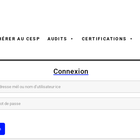
Aller
au
contenu
HÉRER AU CESP
AUDITS
CERTIFICATIONS
Connexion
él ou nom d’utilisateur·ice
sse