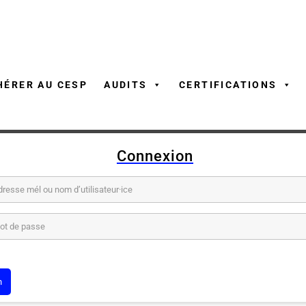
Aller
au
contenu
HÉRER AU CESP
AUDITS
CERTIFICATIONS
Connexion
él ou nom d’utilisateur·ice
sse