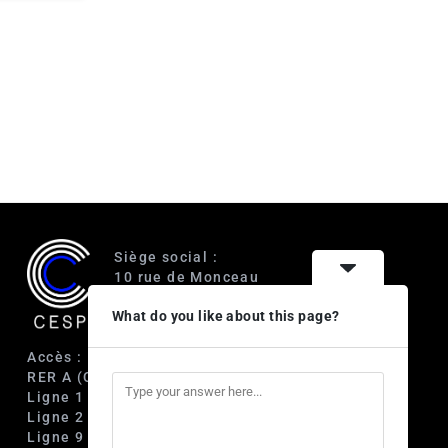
Siège social :
10 rue de Monceau
75008 Paris
What do you like about this page?
Accès :
RER A (Charles de Gaulle-Étoile)
Ligne 1 (George V)
Ligne 2 (Courcelles)
Ligne 9 (Saint-Philippe du Roule)