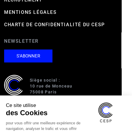
MENTIONS LÉGALES
CHARTE DE CONFIDENTIALITÉ DU CESP
NEWSLETTER
S'ABONNER
Siège social :
10 rue de Monceau
75008 Paris
Ce site utilise
Accès :
des Cookies
RER A (Charles de Gaulle-Étoile)
Ligne 1 (George V)
pour vous offrir une meilleure expérience de
Ligne 2 (Courcelles)
navigation, analyser le trafic et vous offrir