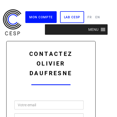
MON COMPTE
LAB CESP
FR
EN
Aller
MENU
au
contenu
CONTACTEZ
OLIVIER
DAUFRESNE