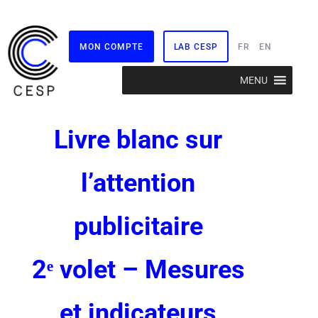
MON COMPTE
LAB CESP
FR
EN
Aller
MENU
au
contenu
L
ivre blanc sur
l’attention
publicitaire
2ᵉ volet – Mesures
et indicateurs