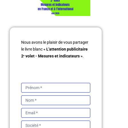
Livre
Nous avons le plaisir de vous partager
blanc
le livre blanc
« L'attention publicitaire
sur
2ᵉ volet - Mesures et indicateurs »
.
l'attention
publicitaire
2ème
volet
-
Mesures
et
indicateurs