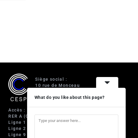
Siège social :
10 rue de Monceau
75008 Paris
What do you like about this page?
Accès :
RER A (Charles de Gaulle-Étoile)
Ligne 1 (George V)
Ligne 2 (Courcelles)
Ligne 9 (Saint-Philippe du Roule)