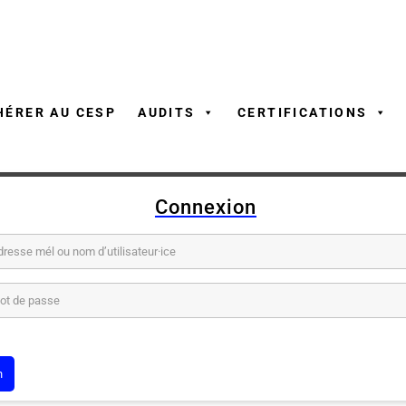
Aller
au
contenu
HÉRER AU CESP
AUDITS
CERTIFICATIONS
Connexion
él ou nom d’utilisateur·ice
sse